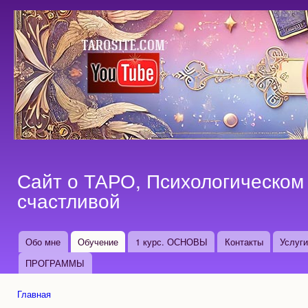
Пер
ос
со
Сайт о ТАРО, Психологическом 
счастливой
Обо мне
Обучение
1 курс. ОСНОВЫ
Контакты
Услуг
Основные ссылки
ПРОГРАММЫ
Главная
Вы здесь