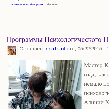
психологический портрет
обучение
Программы Психологического По
Оставлен
IrinaTarot
птн, 05/22/2015 - 
Мастер-К
года, как
немало п
психолог
Алиции Х