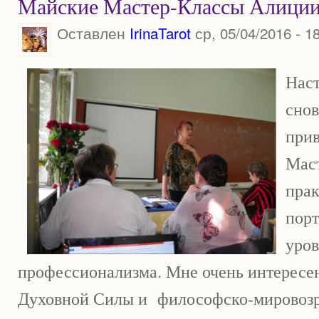
Майские Мастер-Классы Алици
Оставлен
IrinaTarot
ср, 05/04/2016 - 1
Наст
сно
прив
Маст
пра
порт
уров
профессионализма. Мне очень интересе
Духовной Силы и философско-мировозр