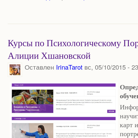
Курсы по Психологическому Пор
Алиции Хшановской
Оставлен
IrinaTarot
вс, 05/10/2015 - 2
Опред
обуче
Инфор
научи
карт 
портр