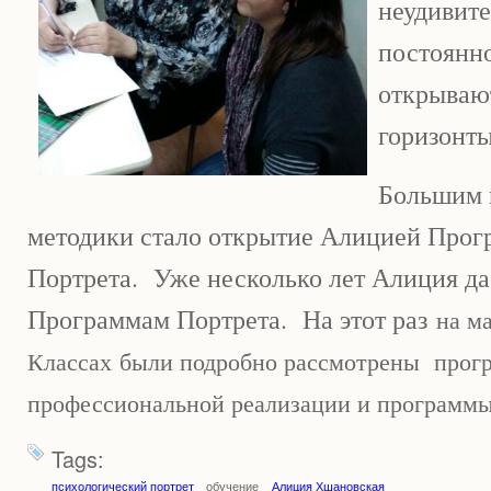
неудивит
постоянно
открываю
горизонт
Большим 
методики стало открытие Алицией Прог
Портрета. Уже несколько лет Алиция да
Программам Портрета. На этот раз
на м
Классах
были подробно рассмотрены
п
рог
профессиональной реализации и программ
Tags:
психологический портрет
обучение
Алиция Хшановская