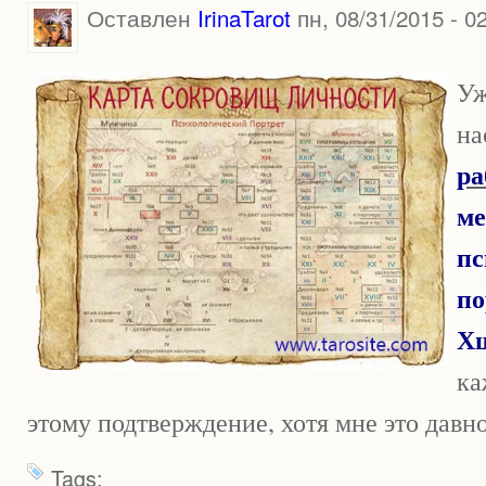
Оставлен
IrinaTarot
пн, 08/31/2015 - 0
Уж
на
ра
ме
пс
по
Х
ка
этому подтверждение, хотя мне это давн
Tags: