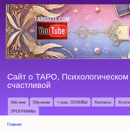
Пер
ос
со
Сайт о ТАРО, Психологическом 
счастливой
Обо мне
Обучение
1 курс. ОСНОВЫ
Контакты
Услуг
Основные ссылки
ПРОГРАММЫ
Главная
Вы здесь