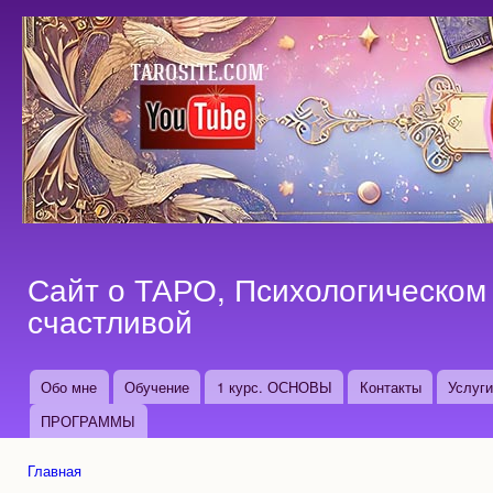
Пер
ос
со
Сайт о ТАРО, Психологическом 
счастливой
Обо мне
Обучение
1 курс. ОСНОВЫ
Контакты
Услуг
Основные ссылки
ПРОГРАММЫ
Главная
Вы здесь