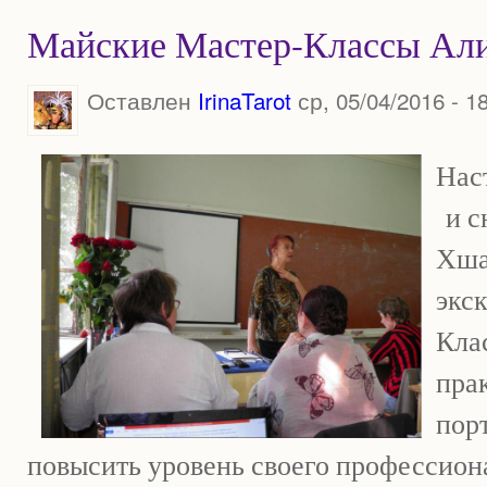
Майские Мастер-Классы Ал
Оставлен
IrinaTarot
ср, 05/04/2016 - 1
Наст
и с
Хша
экс
Кла
пра
пор
повысить уровень своего профессион