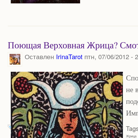
Поющая Верховная Жрица? Смот
Оставлен
IrinaTarot
птн, 07/06/2012 - 
Спо
не 
под
Имп
Tags
Жрица