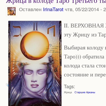
Жрица в колоде Таро Третьего т
Оставлен
IrinaTarot
чтв, 05/22/2014 - 
II.
ВЕРХОВНАЯ 
эту Жрицу из Та
Выбирая колоду в
Таро))) обратила 
колода стала сто
состояние и пер
Tags:
Жрица
Старшие Арканы