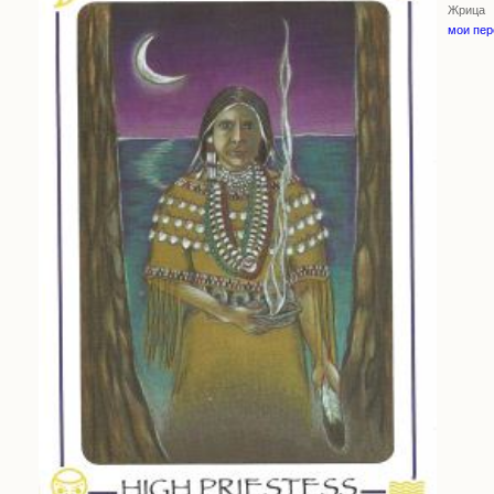
Жрица
мои пе