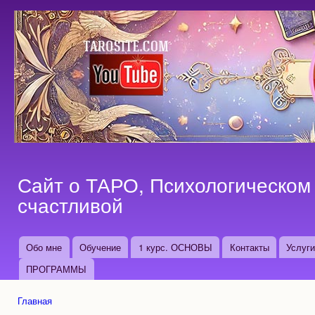
Пер
ос
со
Сайт о ТАРО, Психологическом 
счастливой
Обо мне
Обучение
1 курс. ОСНОВЫ
Контакты
Услуг
Основные ссылки
ПРОГРАММЫ
Главная
Вы здесь