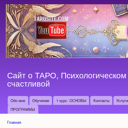
Пер
ос
со
Сайт о ТАРО, Психологическом 
счастливой
Обо мне
Обучение
1 курс. ОСНОВЫ
Контакты
Услуг
Основные ссылки
ПРОГРАММЫ
Главная
Вы здесь