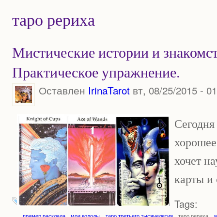
таро рериха
Мистические истории и знакомст
Практическое упражнение.
Оставлен
IrinaTarot
вт, 08/25/2015 - 01
Сегодня 
хорошее
хочет н
карты и 
Tags:
пример расклада
мои колоды
таро третьего тысячелетия
таро рериха
м