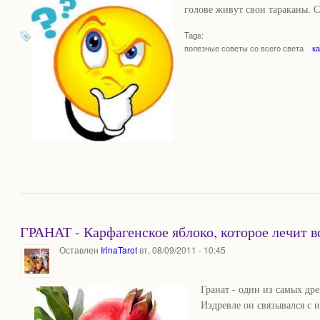
голове живут свои тараканы. 
Tags:
полезные советы со всего света
к
ГРАНАТ - Карфагенское яблоко, которое лечит в
Оставлен
IrinaTarot
вт, 08/09/2011 - 10:45
Гранат - один из самых др
Издревле он связывался с