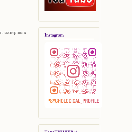
Ленорман
ть экспертом в
Instagram
ТароТИНДЕР :)