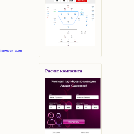
о ГРАНАТ -
3 комментария
арфагенское яблоко,
которое лечит всё.
Расчет композита