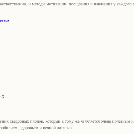
Соответственно, и методы мотивации, поощрения и наказания у каждого 
арьера
сё.
евних съедобных плодов, который к тому же являляется очень полезным и
 изобилием, здоровьем и вечной жизнью.