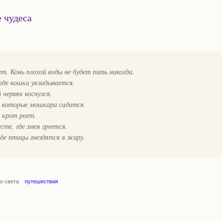
 чудеса
ет. Конь плохой воды не будет пить никогда.
 где кошка укладывается.
 червяк коснулся.
на которые мошкара садится.
е крот роет.
сте, где змея греется.
где птицы гнездятся в жару.
о света
путешествия