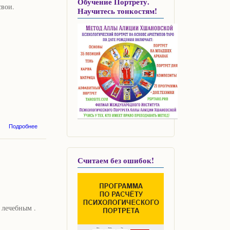
Обучение Портрету.
свои.
Научитесь тонкостям!
о Как
Подробнее
заставить
себя
работать:
Считаем без ошибок!
еще одна
интересная
техника
 лечебным .