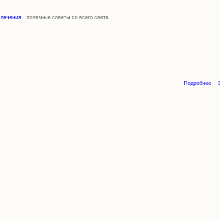
 лечения
полезные советы со всего света
Подробнее
К