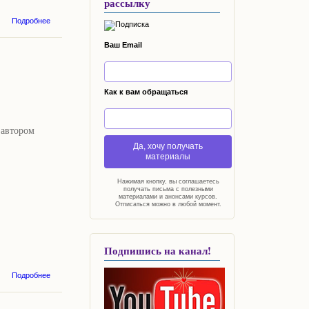
рассылку
о Мудрость
Подробнее
от
Серафима
Ваш Email
Саровского
и
Дивеевские
чудеса
Как к вам обращаться
 автором
Да, хочу получать
материалы
Нажимая кнопку, вы соглашаетесь
получать письма с полезными
материалами и анонсами курсов.
Отписаться можно в любой момент.
Подпишись на канал!
о
Подробнее
Мобильные
дома в
картах