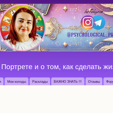
Перейти к
основному
содержанию
Портрете и о том, как сделать жи
и
Мои колоды
Расклады
ВАЖНО ЗНАТЬ !!!
Отзывы
Фор