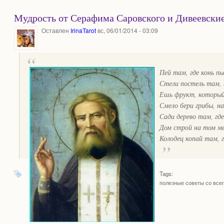
Мудрость от Серафима Саровского и Дивеевские
Оставлен
IrinaTarot
вс, 06/01/2014 - 03:09
Пей там, где конь пь
Стели постель там,
Ешь фрукт, который
Смело бери грибы, 
Сади дерево там, гд
Дом строй на том ме
Колодец копай там, 
Tags:
полезные советы со всег