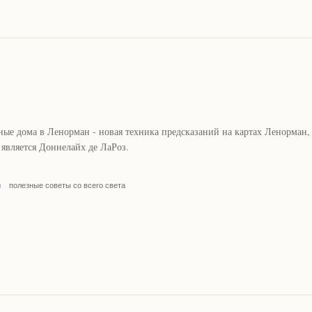
ые дома в Ленорман - новая техника предсказаний на картах Ленорман,
 является Доннелайх де ЛаРоз.
н
полезные советы со всего света