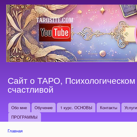
Пер
ос
со
Сайт о ТАРО, Психологическом 
счастливой
Обо мне
Обучение
1 курс. ОСНОВЫ
Контакты
Услуг
Основные ссылки
ПРОГРАММЫ
Главная
Вы здесь