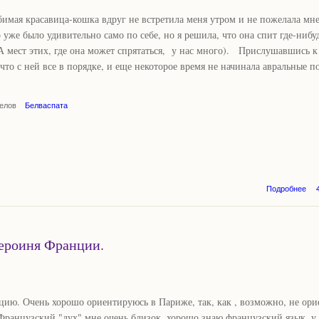
имая красавица-кошка вдруг не встретила меня утром и не пожелала мн
о уже было удивительно само по себе, но я решила, что она спит где-ниб
А мест этих, где она может спрятаться, у нас много). Прислушавшись к 
 что с ней все в порядке, и еще некоторое время не начинала авральные п
гелов
Белваспата
о 
Подробнее
героиня Франции.
цию. Очень хорошо ориентируюсь в Париже, так, как , возможно, не ори
Французский "дух" мне очень близок, хорошо знаю французский язык, у