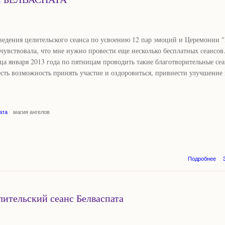
оведения целительского сеанса по усвоению 12 пар эмоций и Церемонии 
увствовала, что мне нужно провести еще несколько бесплатных сеансов
ца января 2013 года по пятницам проводить такие благотворительные сеа
 есть возможность принять участие и оздоровиться, привнести улучшение
ата
магия ангелов
Подробнее
бе
целительский сеанс Белваспата