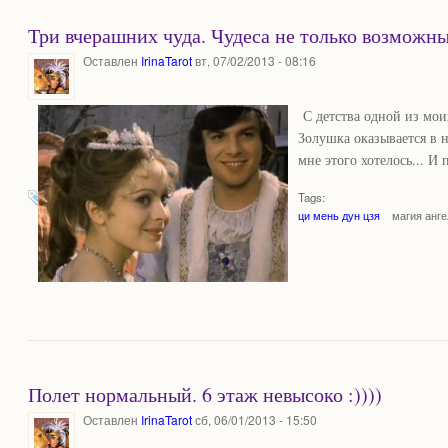
Три вчерашних чуда. Чудеса не только возможны
Оставлен
IrinaTarot
вт, 07/02/2013 - 08:16
С детства одной из мои
Золушка оказывается в 
мне этого хотелось... И 
Tags:
ци мень дун цзя
магия анг
Полет нормальный. 6 этаж невысоко :))))
Оставлен
IrinaTarot
сб, 06/01/2013 - 15:50