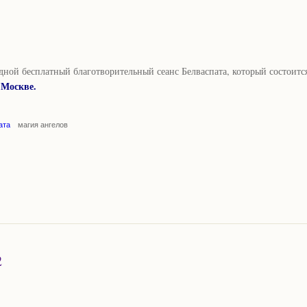
дной бесплатный благотворительный сеанс Белваспата, который состоитс
о Москве.
ата
магия ангелов
2