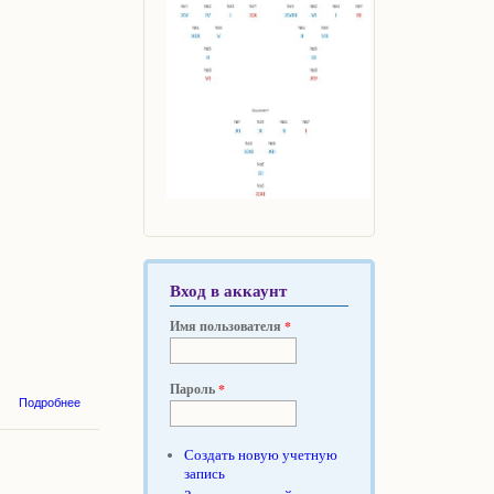
Вход в аккаунт
Имя пользователя
*
Пароль
*
о
Подробнее
Семинар
Альмин
в
Создать новую учетную
Москве,
запись
ноябрь