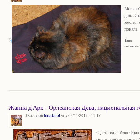
Моя люб
дня. Эт
месте. 
поняла,
Tags:
магия ан
Жанна д'Арк - Орлеанская Дева, национальная 
Оставлен
IrinaTarot
чтв, 04/11/2013 - 11:47
С детства люблю Фран
своем родном городе. 