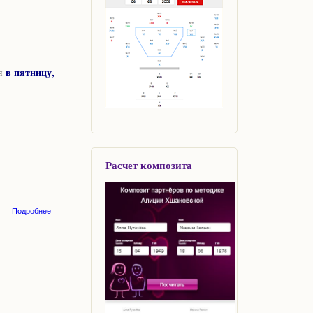
в пятницу,
я
Расчет композита
о Для тех, кто
Подробнее
хотел, но не
успел :) -
очередной
целительский
сеанс
Белваспата