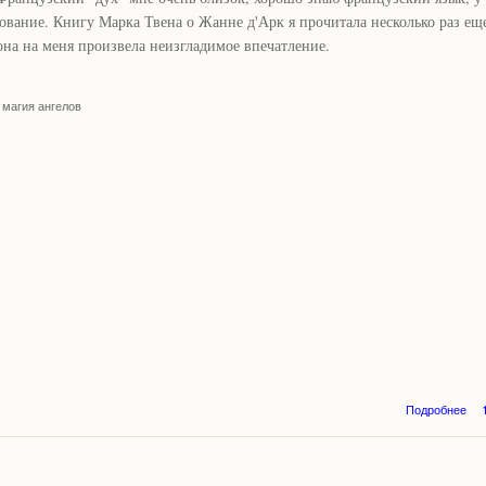
ование. Книгу Марка Твена о Жанне д'Арк я прочитала несколько раз еще 
 она на меня произвела неизгладимое впечатление.
магия ангелов
Подробнее
н