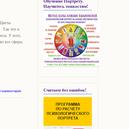
Обучение Портрету.
Рождеству!
Научитесь тонкостям!
"Цветы
. Так что я
нсы. У всех,
 во все сферы
Считаем без ошибок!
о В новую эру с
3 комментария
подарком -
сплатными сеансами
БЕЛВАСПАТА