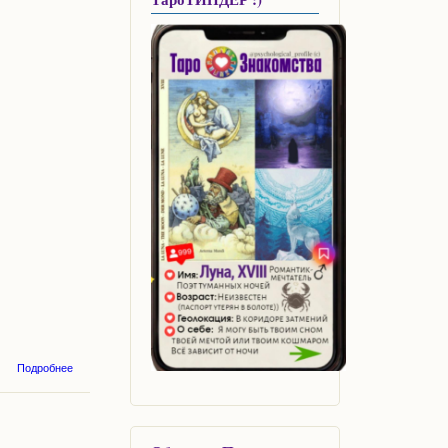
о Кааниш
Подробнее
Белваспата:
сеанс
исцеления -
подарок к