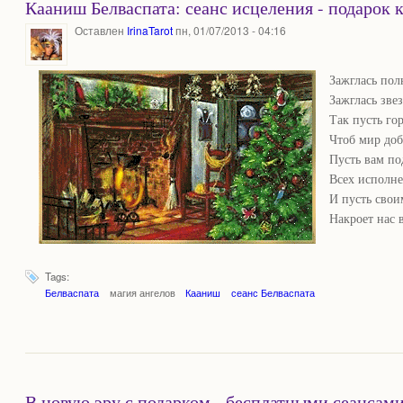
Кааниш Белваспата: сеанс исцеления - подарок 
Оставлен
IrinaTarot
пн, 01/07/2013 - 04:16
Зажглась пол
Зажглась зве
Так пусть гор
Чтоб мир доб
Пусть вам по
Всех исполн
И пусть свои
Накроет нас
Tags:
Белваспата
магия ангелов
Кааниш
сеанс Белваспата
В новую эру с подарком - бесплатными сеанс