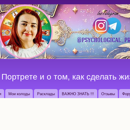
Перейти к
основному
содержанию
Портрете и о том, как сделать жи
и
Мои колоды
Расклады
ВАЖНО ЗНАТЬ !!!
Отзывы
Фор