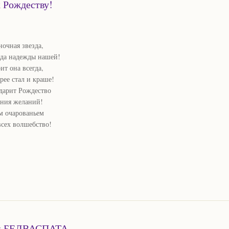
к Рождеству!
ночная звезда,
зда надежды нашей!
ит она всегда,
рее стал и краше!
дарит Рождество
ения желаний!
м очарованьем
 всех волшебство!
ами БЕЛВАСПАТА