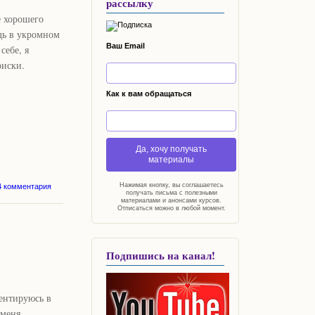
рассылку
е хорошего
удь в укромном
Ваш Email
себе, я
оиски.
Как к вам обращаться
Да, хочу получать
материалы
Полет нормальный. 6
4 комментария
Нажимая кнопку, вы соглашаетесь
получать письма с полезными
этаж невысоко :))))
материалами и анонсами курсов.
Отписаться можно в любой момент.
Подпишись на канал!
ентируюсь в
 меня