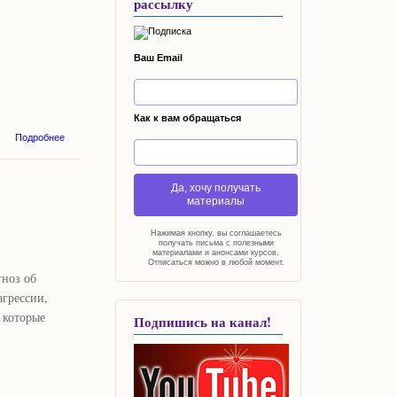
рассылку
Ваш Email
Как к вам обращаться
о Притча
Подробнее
апреля.
Император,
Сила,
Да, хочу получать
Колесница.
материалы
Нажимая кнопку, вы соглашаетесь
получать письма с полезными
материалами и анонсами курсов.
Отписаться можно в любой момент.
гноз об
агрессии,
 которые
Подпишись на канал!