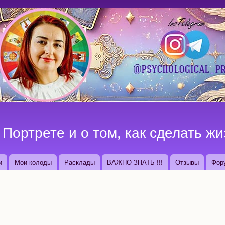
Перейти к
основному
содержанию
Портрете и о том, как сделать жи
и
Мои колоды
Расклады
ВАЖНО ЗНАТЬ !!!
Отзывы
Фор