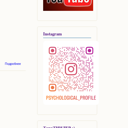
Instagram
о Год
Подробнее
Колесницы
продолжается...
ТароТИНДЕР :)