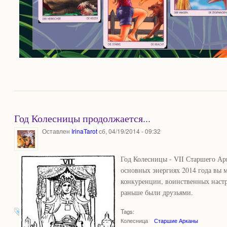
Год Колесницы продолжается...
Оставлен
IrinaTarot
сб, 04/19/2014 - 09:32
Год Колесницы - VII Старшего Арк
основных энергиях 2014 года вы
конкуренции, воинственных настр
раньше были друзьями.
Tags:
Колесница
Старшие Арканы