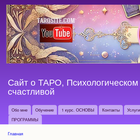
Пер
ос
со
Сайт о ТАРО, Психологическом 
счастливой
Обо мне
Обучение
1 курс. ОСНОВЫ
Контакты
Услуг
Основные ссылки
ПРОГРАММЫ
Главная
Вы здесь