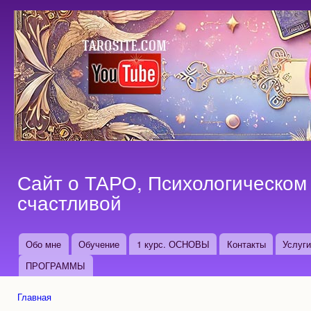
Пер
ос
со
Сайт о ТАРО, Психологическом 
счастливой
Обо мне
Обучение
1 курс. ОСНОВЫ
Контакты
Услуг
Основные ссылки
ПРОГРАММЫ
Главная
Вы здесь