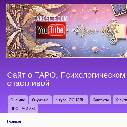
Пер
ос
со
Сайт о ТАРО, Психологическом 
счастливой
Обо мне
Обучение
1 курс. ОСНОВЫ
Контакты
Услуг
Основные ссылки
ПРОГРАММЫ
Главная
Вы здесь