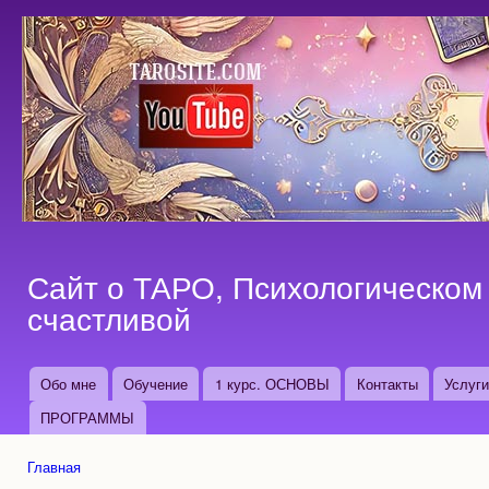
Пер
ос
со
Сайт о ТАРО, Психологическом 
счастливой
Обо мне
Обучение
1 курс. ОСНОВЫ
Контакты
Услуг
Основные ссылки
ПРОГРАММЫ
Главная
Вы здесь