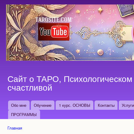
Пер
ос
со
Сайт о ТАРО, Психологическом 
счастливой
Обо мне
Обучение
1 курс. ОСНОВЫ
Контакты
Услуг
Основные ссылки
ПРОГРАММЫ
Главная
Вы здесь