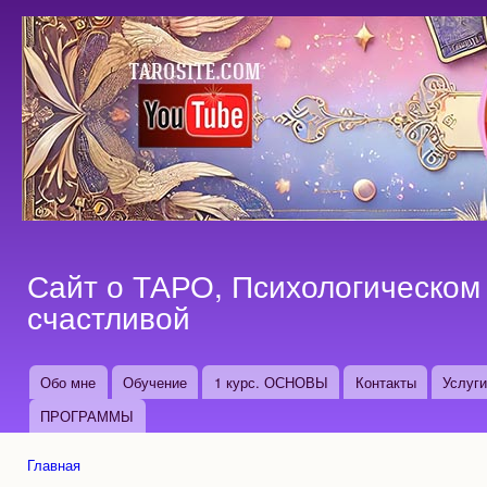
Пер
ос
со
Сайт о ТАРО, Психологическом 
счастливой
Обо мне
Обучение
1 курс. ОСНОВЫ
Контакты
Услуг
Основные ссылки
ПРОГРАММЫ
Главная
Вы здесь