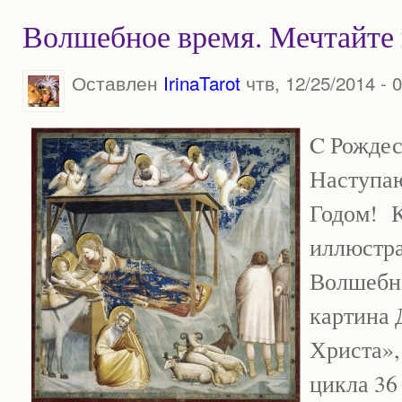
Волшебное время. Мечтайте 
Оставлен
IrinaTarot
чтв, 12/25/2014 - 
C Рождес
Наступа
Годом! К
иллюстра
Волшебно
картина 
Христа»,
цикла 36