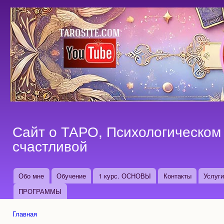
Пер
ос
со
Сайт о ТАРО, Психологическом 
счастливой
Обо мне
Обучение
1 курс. ОСНОВЫ
Контакты
Услуг
Основные ссылки
ПРОГРАММЫ
Главная
Вы здесь