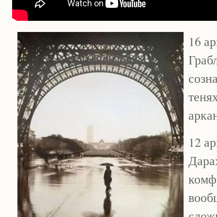
16 ар
Грабл
созна
тенях
арка
12 ар
Дарах
комфо
вооб
слож