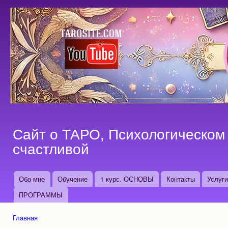
Пер
ос
со
Сайт о ТАРО, Психологическом 
счастливой
Обо мне
Обучение
1 курс. ОСНОВЫ
Контакты
Услуг
Основные ссылки
ПРОГРАММЫ
Главная
Вы здесь