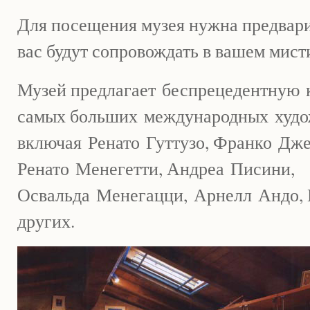
Для посещения музея нужна предварит
вас будут сопровождать в вашем мис
Музей предлагает
беспрецедентную
самых больших
международных
худо
включая
Ренато
Гуттузо
, Франко
Дже
Ренато
Менегетти
, Андреа
Писини
,
Освальда
Менегацци
,
Арнелл
Андо
,
других.