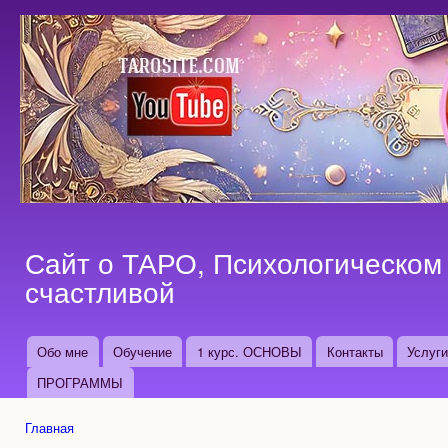
Пер
ос
со
Сайт о ТАРО, Психологическом 
счастливой
Обо мне
Обучение
1 курс. ОСНОВЫ
Контакты
Услуг
Основные ссылки
ПРОГРАММЫ
Главная
Вы здесь