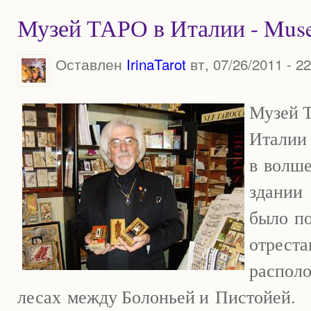
Музей ТАРО в Италии - Museo
Оставлен
IrinaTarot
вт, 07/26/2011 - 22
Музей 
Италии
в
волш
здании
было
п
отреста
распол
лесах
между Болоньей и
Пистойей.