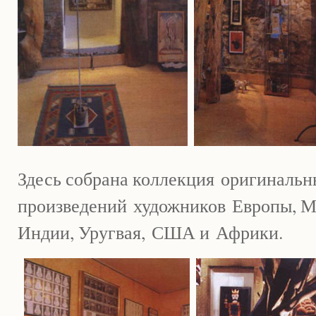
Здесь собрана коллекция
оригинальн
произведений
художников
Европы
, 
Индии
, Уругвая,
США и
Африки.