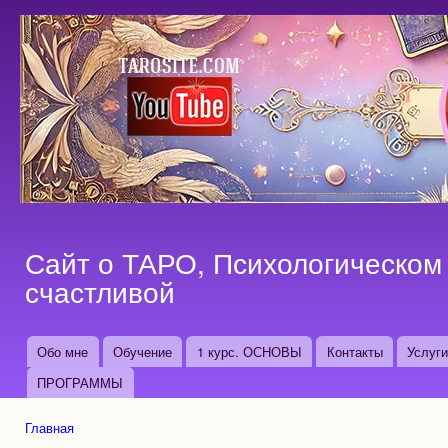
Пер
ос
со
Сайт о ТАРО, Психологическом 
счастливой
Обо мне
Обучение
1 курс. ОСНОВЫ
Контакты
Услуг
Основные ссылки
ПРОГРАММЫ
Главная
Вы здесь