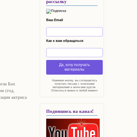
рассылку
Ваш Email
Как к вам обращаться
Да, хочу получать
материалы
Нажимая кнопку, вы соглашаетесь
мела Бах
получать письма с полезными
материалами и анонсами курсов.
м (год,
Отписаться можно в любой момент.
тации актриса
Подпишись на канал!