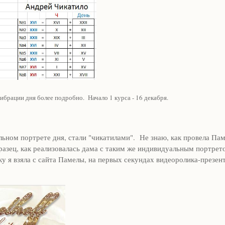
ибрации дня более подробно. Начало 1 курса - 16 декабря.
льном портрете дня, стали "чикатилами". Не знаю, как провела Па
бразец, как реализовалась дама с таким же индивидуальным портрето
нку я взяла с сайта Памелы, на первых секундах видеоролика-презен