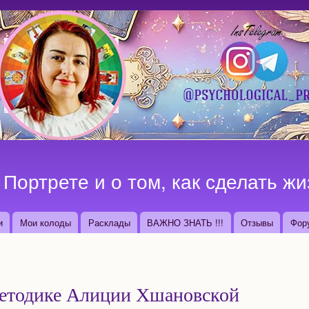
Перейти к
основному
содержанию
Портрете и о том, как сделать жи
и
Мои колоды
Расклады
ВАЖНО ЗНАТЬ !!!
Отзывы
Фор
методике Алиции Хшановской