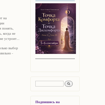
ют на
ции
 понять,
, когда не
не устроит...
только выбор
вильно -
Форма поиска
Поиск
Подпишись на