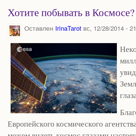
Хотите побывать в Космосе?
Оставлен
IrinaTarot
вс, 12/28/2014 - 2
Неко
милл
увид
Земл
глаз
Благ
Европейского космического агентств
можем видеть космос глазами настоящ