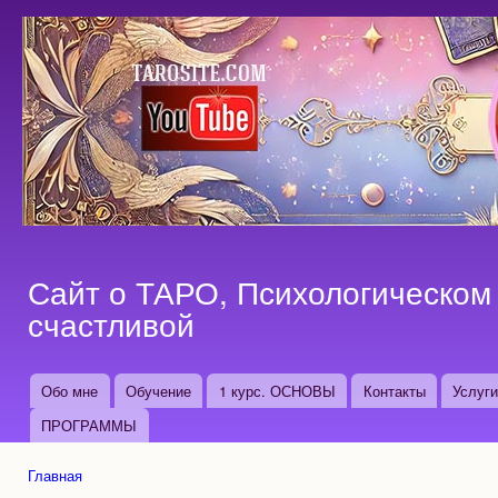
Пер
ос
со
Сайт о ТАРО, Психологическом 
счастливой
Обо мне
Обучение
1 курс. ОСНОВЫ
Контакты
Услуг
Основные ссылки
ПРОГРАММЫ
Главная
Вы здесь