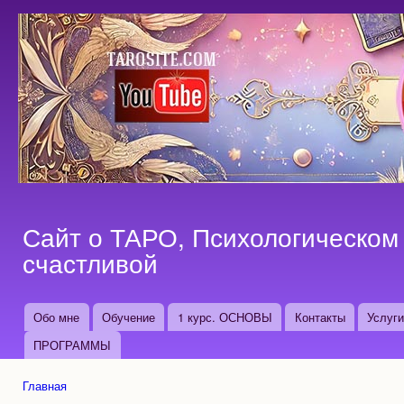
Пер
ос
со
Сайт о ТАРО, Психологическом 
счастливой
Обо мне
Обучение
1 курс. ОСНОВЫ
Контакты
Услуг
Основные ссылки
ПРОГРАММЫ
Главная
Вы здесь