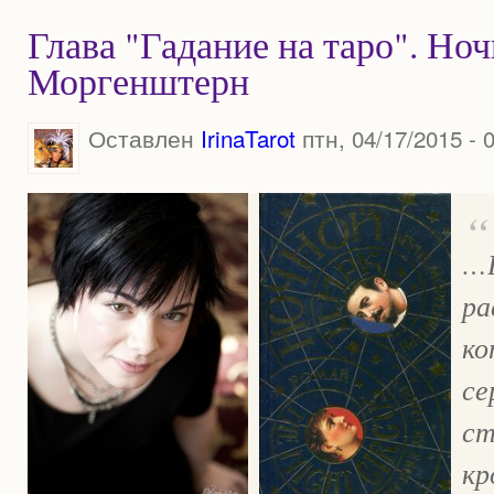
Глава "Гадание на таро". Но
Моргенштерн
Оставлен
IrinaTarot
птн, 04/17/2015 - 
…
ра
ко
се
ст
кр