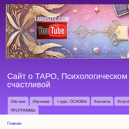
Пер
ос
со
Сайт о ТАРО, Психологическом 
счастливой
Обо мне
Обучение
1 курс. ОСНОВЫ
Контакты
Услуг
Основные ссылки
ПРОГРАММЫ
Главная
Вы здесь